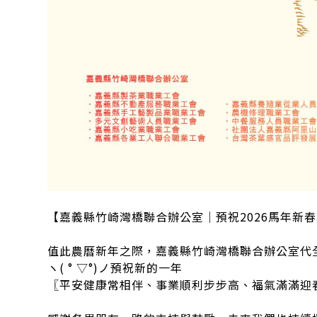
【嘉義縣竹崎灣橋聯合辦公室｜預祝2026馬年新
⠀
值此農曆新年之際，嘉義縣竹崎灣橋聯合辦公室代
ヽ( ° ▽°)ノ預祝新的一年
〖平安健康常相伴、事業順利步步高、福氣滿滿迎
⠀