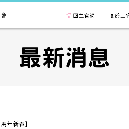
工會
回主官網
關於工
6馬年新春】