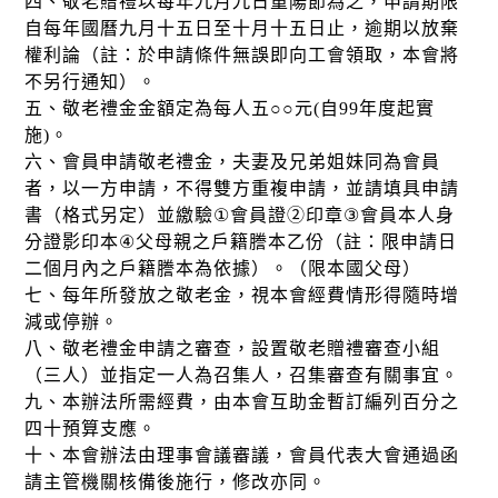
四、敬老贈禮以每年九月九日重陽節為之，申請期限
自每年國曆九月十五日至十月十五日止，逾期以放棄
權利論（註：於申請條件無誤即向工會領取，本會將
不另行通知）。
五、敬老禮金金額定為每人五
○○
元(自99年度起實
施)。
六、會員申請敬老禮金，夫妻及兄弟姐妹同為會員
者，以一方申請，不得雙方重複申請，並請填具申請
書（格式另定）並繳驗
①
會員證②印章
③
會員本人身
分證影印本
④
父母親之戶籍謄本乙份（註：限申請日
二個月內之戶籍謄本為依據）。（限本國父母）
七、每年所發放之敬老金，視本會經費情形得隨時增
減或停辦。
八、敬老禮金申請之審查，設置敬老贈禮審查小組
（三人）並指定一人為召集人，召集審查有關事宜。
九、本辦法所需經費，由本會互助金暫訂編列百分之
四十預算支應。
十、本會辦法由理事會議審議，會員代表大會通過函
請主管機關核備後施行，修改亦同。