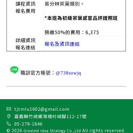
課程資訊
易分辨茶葉類別。
報名費用
*本班為初級茶葉感官品評證照班
預繳50%的費用：6,375
詳細資訊
報名及資訊連結
報名連結
職訓官方帳號
：
@738sowjq
tjtmlu1602@gmail.com
嘉義縣竹崎鄉灣橋村崎腳112-17號
05-279-1846
© 2026
All rights reserved.
Greatest Idea Strategy Co.,Ltd