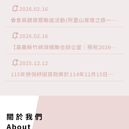
notifications_unread
2026.02.16
✿會員觀摩暨聯誼活動(阿里山賞櫻之旅一日
遊)✿
notifications_unread
2026.02.16
【嘉義縣竹崎灣橋聯合辦公室｜預祝2026馬
年新春】
notifications_unread
2025.12.12
115年勞保紓困貸款將於114年12月15日開
辦！
關於我們
About