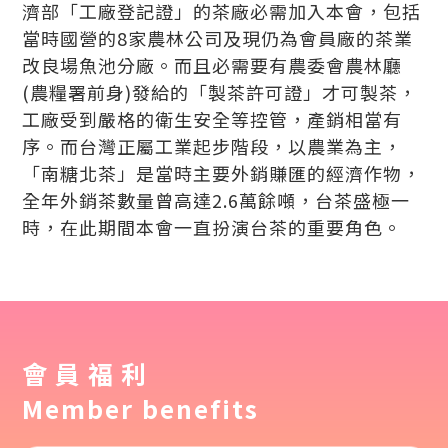
濟部「工廠登記證」的茶廠必需加入本會，包括
當時國營的8家農林公司及現仍為會員廠的茶業
改良場魚池分廠。而且必需要有農委會農林廳
(農糧署前身)發給的「製茶許可證」才可製茶，
工廠受到嚴格的衛生安全等控管，產銷相當有
序。而台灣正屬工業起步階段，以農業為主，
「南糖北茶」是當時主要外銷賺匯的經濟作物，
全年外銷茶數量曾高達2.6萬餘噸，台茶盛極一
時，在此期間本會一直扮演台茶的重要角色。
會員福利
Member benefits